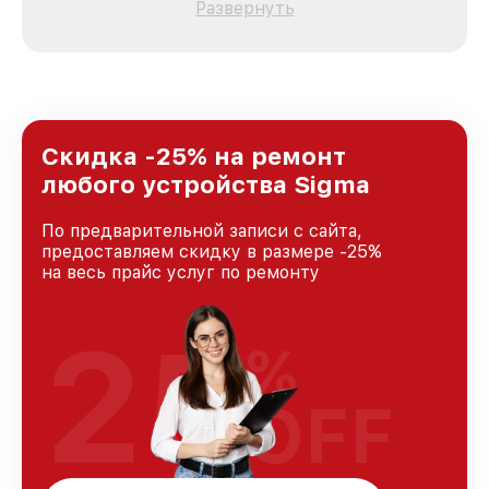
Развернуть
каждого пользователя продукции Sigma, вне
зависимости от сложности поломки. Мы
стремимся к тому, чтобы каждый клиент был
удовлетворен скоростью и качеством
предоставляемых услуг. Наша цель — стать
лучшим сервисным центром Sigma в городе
Санкт-Петербурге, постоянно повышая
Скидка -25% на ремонт
уровень доверия и лояльности наших
любого устройства Sigma
клиентов.
По предварительной записи с сайта,
предоставляем скидку в размере -25%
на весь прайс услуг по ремонту
25
%
OFF