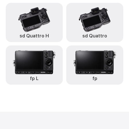
sd Quattro H
sd Quattro
fp L
fp