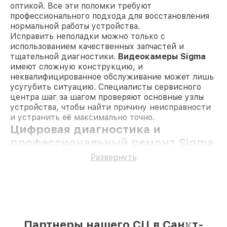
оптикой. Все эти поломки требуют
профессионального подхода для восстановления
нормальной работы устройства.
Исправить неполадки можно только с
использованием качественных запчастей и
тщательной диагностики.
Видеокамеры Sigma
имеют сложную конструкцию, и
неквалифицированное обслуживание может лишь
усугубить ситуацию. Специалисты сервисного
центра шаг за шагом проверяют основные узлы
устройства, чтобы найти причину неисправности
и устранить её максимально точно.
Цифровая диагностика и
профессиональный ремонт Sigma
в Санкт-Петербурге
Развернуть
Для начала каждый аппарат проходит
диагностику. Она помогает определить, что
именно привело к сбою: электрические
повреждения, программные ошибки или
физические поломки. После выявления проблемы
специалисты согласовывают все действия с
Партнеры нашего СЦ в Санкт-