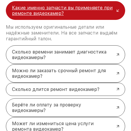
Точные сроки
. Большинство заказов
Какие именно запчасти вы применяете при
выполняется в кратчайшие сроки.
ремонте видеокамер?
Качественные запчасти
. Используются
только сертифицированные компоненты.
Гарантия на услуги
. Выполненные работы
Мы используем оригинальные детали или
сопровождаются обязательной гарантией.
надёжные заменители. На все запчасти выдаём
Удобство оплаты
. Доступны разные способы
гарантийный талон.
расчёта.
Доверяйте профессионалам
Сколько времени занимает диагностика
Готовы вернуть вашу
видеокамеру Sigma
к
видеокамеры?
жизни? Обращайтесь в наш сервисный центр. Мы
поможем быстро и качественно справиться с
Можно ли заказать срочный ремонт для
любыми неисправностями. Звоните по телефону
видеокамер?
+7 (812) 214-74-99 или приезжайте по адресу
Лиговский проспект, 153, лит. А.
Сколько длится ремонт видеокамер?
Берёте ли оплату за проверку
видеокамеры?
Может ли измениться цена услуги
ремонта видеокамер?