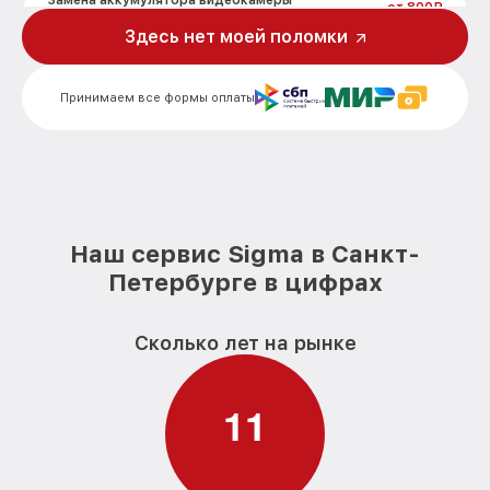
Замена аккумулятора видеокамеры
от 800₽
Sigma
Здесь нет моей поломки
Замена микрофона видеокамеры Sigma
от 1450₽
Принимаем все формы оплаты
Замена кнопки включения видеокамеры
от 1400₽
Sigma
Замена шлейфа фокусировки
от 1800₽
видеокамеры Sigma
Наш сервис Sigma в Санкт-
Петербурге в цифрах
Сколько лет на рынке
1
1