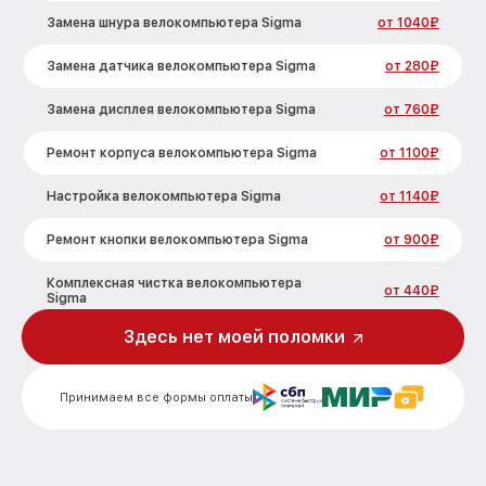
Замена шнура велокомпьютера Sigma
от 1040₽
Замена датчика велокомпьютера Sigma
от 280₽
Замена дисплея велокомпьютера Sigma
от 760₽
Ремонт корпуса велокомпьютера Sigma
от 1100₽
Настройка велокомпьютера Sigma
от 1140₽
Ремонт кнопки велокомпьютера Sigma
от 900₽
Комплексная чистка велокомпьютера
от 440₽
Sigma
Здесь нет моей поломки
Не включается велокомпьютера Sigma
от 870₽
Принимаем все формы оплаты