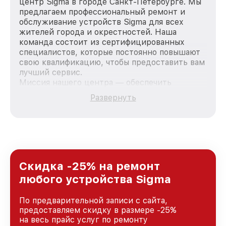
центр Sigma в городе Санкт-Петербурге. Мы
предлагаем профессиональный ремонт и
обслуживание устройств Sigma для всех
жителей города и окрестностей. Наша
команда состоит из сертифицированных
специалистов, которые постоянно повышают
свою квалификацию, чтобы предоставить вам
лучший сервис.
Миссия нашего центра — обеспечить
качественный и доступный ремонт для
Развернуть
каждого пользователя продукции Sigma, вне
зависимости от сложности поломки. Мы
стремимся к тому, чтобы каждый клиент был
удовлетворен скоростью и качеством
предоставляемых услуг. Наша цель — стать
лучшим сервисным центром Sigma в городе
Санкт-Петербурге, постоянно повышая
Скидка -25% на ремонт
уровень доверия и лояльности наших
любого устройства Sigma
клиентов.
По предварительной записи с сайта,
предоставляем скидку в размере -25%
на весь прайс услуг по ремонту