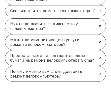
устройству точность и надёжность, а также
продлевает срок его службы. Если ваш
Сколько длится ремонт велокомпьютеров?
велокомпьютер требует восстановления, мы
готовы помочь. Привозите устройство, и наши
мастера решат любую проблему.
Нужно ли платить за диагностику
велокомпьютера?
Звоните по телефону +7 (812) 214-74-99 или
посетите нас по адресу Лиговский проспект, 153,
лит. А.
Может ли измениться цена услуги
ремонта велокомпьютеров?
Предоставляете ли подтверждающие
бумаги на ремонт велокомпьютера Sigma?
Почему именно вам стоит доверить
ремонт велокомпьютера?