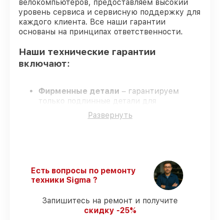
велокомпьютеров, предоставляем высокий
уровень сервиса и сервисную поддержку для
каждого клиента. Все наши гарантии
основаны на принципах ответственности.
Наши технические гарантии
включают:
Фирменные детали
– гарантируем
только подлинные детали для
велокомпьютеров.
Развернуть
Опытные мастера
– проверенные
специалисты с опытом и аттестацией.
Точные сроки выполнения
– все работы
выполняются в оговоренные сроки.
Сервис с гарантией
– обслуживание с
полным гарантийным сопровождением.
Есть вопросы по ремонту
техники Sigma ?
Гарантии на починку
Запишитесь на ремонт и получите
велокомпьютеров:
скидку -25%